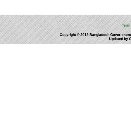
Term
Copyright © 2018 Bangladesh Government
Updated by 