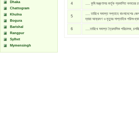
Dhaka
4
..... কৃষি মন্ত্রণালয় কর্তৃক প্রকাশিত বৎসরের 
Chattogram
..... তারিখে সমাপ্ত সপ্তাহে বাংলাদেশের জেল
Khulna
5
দ্বারা আক্রমণ ও মৃত্যুর সাপ্তাহিক পরিসংখ্য
Bogura
Barishal
6
.....তারিখে সমাপ্ত ত্রৈমাসিক পরিচালক, চলচ্
Rangpur
Sylhet
Mymensingh