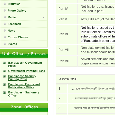
Statistics
Notifications etc., issue
Part IV
Photo Gallery
included in part-I.
Media
Part V
Acts, Bills etc., of the 
Feedback
Notifications issued by
News
Public Service Commissi
Part VI
subordinate offices of t
Citizen Charter
of Bangladesh other than 
Events
Non-statutory notificati
Part VII
and miscellaneous notific
Advertisements and notic
Part VIII
Bangladesh Government
corporations on payment
Press
Government Printing Press
Bangladesh Security
ক্রোড়পত্র-সংখ্যা
Printing Press
Bangladesh Forms and
Publications Office
1
..... সনের জন্য উৎপাদনমূখী শিল্পসমূহের শুমার
Bangladesh Stationery
Office
2
..... বৎসরের জন্য বাংলোদেশের লিচুর চুড়ান্ত
3
.....বৎসরের জন্য বাংলাদেশের টক জাতীয় ফল