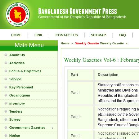
Government of the People's Republic of Bangladesh
|
|
|
|
|
HOME
LINK
CONTACT US
SITEMAP
FAQ
Home »
Weekly Gazette
Weekly Gazette »
About Us
Weekly Gazettes Vol-6 : Februar
Activities
Focus & Objectives
Part
Description
Service
Statutory notifications c
Key Personnel
Ministries and Divisions
Part I
Organogram
Republic of Bangladesh 
offices and the Supreme
inventory
Notifications regarding 
Tenders
etc., issued by the Gove
Part II
Survey
Bangladesh, other than t
Supreme Court of Bangl
Government Gazettes
Notifications issued by t
Notice
Part III
included in part-I.