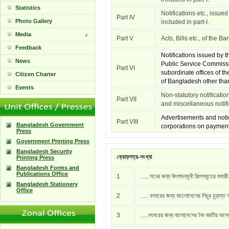
Statistics
Notifications etc., issue
Part IV
Photo Gallery
included in part-I.
Media
Part V
Acts, Bills etc., of the 
Feedback
Notifications issued by
News
Public Service Commissi
Part VI
subordinate offices of t
Citizen Charter
of Bangladesh other than 
Events
Non-statutory notificati
Part VII
and miscellaneous notific
Advertisements and notic
Part VIII
Bangladesh Government
corporations on payment
Press
Government Printing Press
Bangladesh Security
ক্রোড়পত্র-সংখ্যা
Printing Press
Bangladesh Forms and
Publications Office
1
..... সনের জন্য উৎপাদনমূখী শিল্পসমূহের শুমার
Bangladesh Stationery
Office
2
..... বৎসরের জন্য বাংলোদেশের লিচুর চুড়ান্ত
3
.....বৎসরের জন্য বাংলাদেশের টক জাতীয় ফল