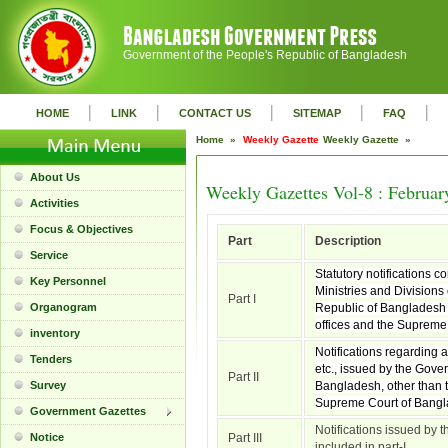
Government of the People's Republic of Bangladesh
|
|
|
|
|
HOME
LINK
CONTACT US
SITEMAP
FAQ
Home »
Weekly Gazette
Weekly Gazette »
About Us
Weekly Gazettes Vol-8 : Februar
Activities
Focus & Objectives
Part
Description
Service
Statutory notifications c
Key Personnel
Ministries and Divisions
Part I
Organogram
Republic of Bangladesh 
offices and the Supreme
inventory
Notifications regarding 
Tenders
etc., issued by the Gove
Part II
Survey
Bangladesh, other than t
Supreme Court of Bangl
Government Gazettes
Notifications issued by t
Notice
Part III
included in part-I.