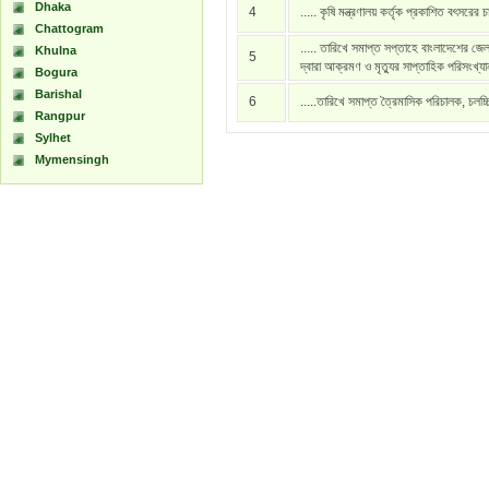
Dhaka
4
..... কৃষি মন্ত্রণালয় কর্তৃক প্রকাশিত বৎসরের 
Chattogram
..... তারিখে সমাপ্ত সপ্তাহে বাংলাদেশের জেল
Khulna
5
দ্বারা আক্রমণ ও মৃত্যুর সাপ্তাহিক পরিসংখ্য
Bogura
Barishal
6
.....তারিখে সমাপ্ত ত্রৈমাসিক পরিচালক, চলচ্
Rangpur
Sylhet
Mymensingh