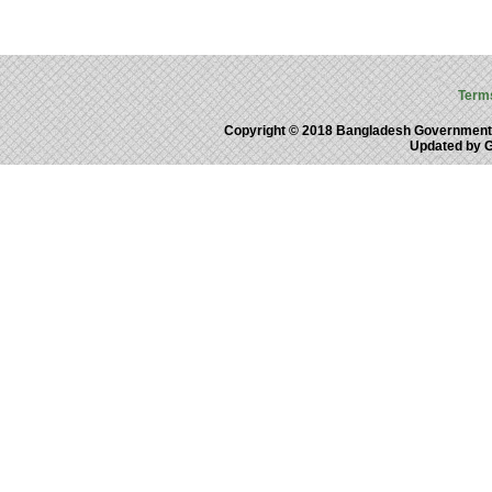
Term
Copyright © 2018 Bangladesh Government
Updated by 