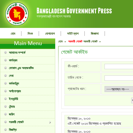
গনপ্রজাতন্ত্রী বাংলাদেশ সরকার
|
|
|
|
|
হোম
লিংক
যোগাযোগ
সাইট ম্যাপ
জিজ্ঞাসা
হোম »
সরকারী গেজেট
সরকারী গেজেট »
গেজেট আর্কাইভ
আমাদের সম্পর্কে
কার্যক্রম
কী-ওয়ার্ড :
ফোকাস এন্ড অবজেকটিভ
সেবা
তারিখ থেকে :
কর্মকর্তাবৃন্দ
গ্যাজেটের ধরন :
অর্গানোগ্রাম
ইনভেন্টরি
টেন্ডার
জরিপ
ডিসেম্বর ১০, ২০১৩
সরকারী গেজেট
এই গেজেট ২০১৩ ডিসেম্বর এ প্রকাশিত হয়েছে
বিজ্ঞপ্তি
ডিসেম্বর ১০, ২০১৩