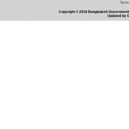
Term
Copyright © 2018 Bangladesh Government
Updated by 