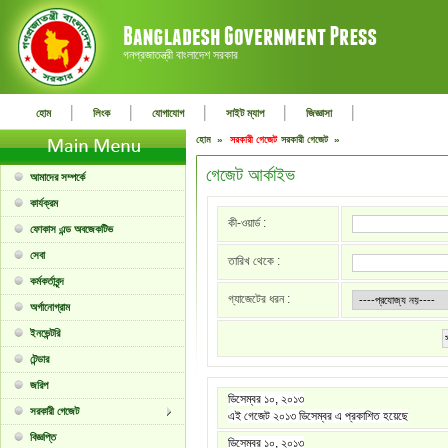
গনপ্রজাতন্ত্রী বাংলাদেশ সরকার
|
|
|
|
|
হোম
লিংক
যোগাযোগ
সাইট ম্যাপ
জিজ্ঞাসা
হোম »
সরকারী গেজেট
সরকারী গেজেট »
গেজেট আর্কাইভ
আমাদের সম্পর্কে
কার্যক্রম
কী-ওয়ার্ড :
ফোকাস এন্ড অবজেকটিভ
সেবা
তারিখ থেকে :
কর্মকর্তাবৃন্দ
গ্যাজেটের ধরন :
অর্গানোগ্রাম
ইনভেন্টরি
টেন্ডার
জরিপ
ডিসেম্বর ১০, ২০১৩
সরকারী গেজেট
এই গেজেট ২০১৩ ডিসেম্বর এ প্রকাশিত হয়েছে
বিজ্ঞপ্তি
ডিসেম্বর ১০, ২০১৩