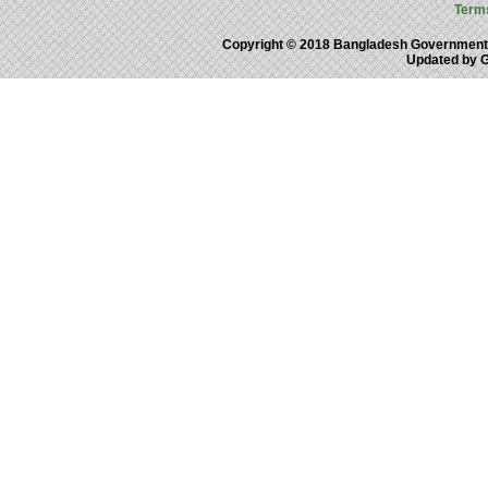
Term
Copyright © 2018 Bangladesh Government
Updated by 