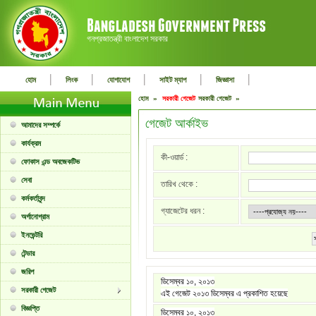
গনপ্রজাতন্ত্রী বাংলাদেশ সরকার
|
|
|
|
|
হোম
লিংক
যোগাযোগ
সাইট ম্যাপ
জিজ্ঞাসা
হোম »
সরকারী গেজেট
সরকারী গেজেট »
গেজেট আর্কাইভ
আমাদের সম্পর্কে
কার্যক্রম
কী-ওয়ার্ড :
ফোকাস এন্ড অবজেকটিভ
সেবা
তারিখ থেকে :
কর্মকর্তাবৃন্দ
গ্যাজেটের ধরন :
অর্গানোগ্রাম
ইনভেন্টরি
টেন্ডার
জরিপ
ডিসেম্বর ১০, ২০১৩
সরকারী গেজেট
এই গেজেট ২০১৩ ডিসেম্বর এ প্রকাশিত হয়েছে
বিজ্ঞপ্তি
ডিসেম্বর ১০, ২০১৩