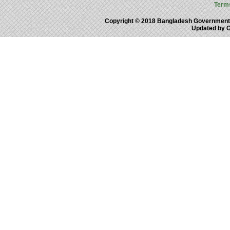
Term
Copyright © 2018 Bangladesh Government
Updated by 