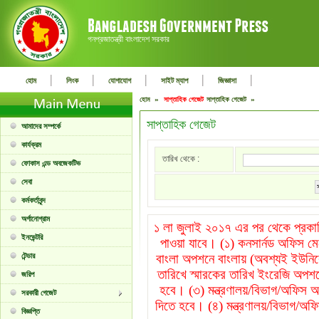
গনপ্রজাতন্ত্রী বাংলাদেশ সরকার
|
|
|
|
|
হোম
লিংক
যোগাযোগ
সাইট ম্যাপ
জিজ্ঞাসা
হোম »
সাপ্তাহিক গেজেট
সাপ্তাহিক গেজেট »
সাপ্তাহিক গেজেট
আমাদের সম্পর্কে
কার্যক্রম
তারিখ থেকে :
ফোকাস এন্ড অবজেকটিভ
সেবা
কর্মকর্তাবৃন্দ
অর্গানোগ্রাম
১ লা জুলাই ২০১৭ এর পর থেকে প্রকাশি
ইনভেন্টরি
পাওয়া যাবে। (১) কনসার্নড অফিস ম
টেন্ডার
বাংলা অপশনে বাংলায় (অবশ্যই ইউনিক
তারিখে স্মারকের তারিখ ইংরেজি অপশন
জরিপ
হবে। (৩) মন্ত্রণালয়/বিভাগ/অফিস অপ
সরকারী গেজেট
দিতে হবে। (৪) মন্ত্রণালয়/বিভাগ/অফি
বিজ্ঞপ্তি