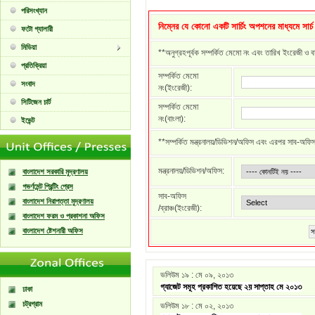
পরিসংখ্যান
নিম্নের যে কোনো একটি সার্চিং অপশনের মাধ্যমে সার্
ফটো গ্যালারী
মিডিয়া
**অনুগ্রহপূর্বক সম্পর্কিত মেমো নং এবং তারিখ ইংরেজী ও ব
প্রতিক্রিয়া
সম্পর্কিত মেমো
সংবাদ
নং(ইংরেজী):
সিটিজেন চার্ট
সম্পর্কিত মেমো
নং(বাংলা):
ইভেন্ট
**সম্পর্কিত মন্ত্রনালয়/ডিভিশন/অফিস এবং এরপর সাব-অফিস /ব
মন্ত্রনালয়/ডিভিশন/অফিস:
বাংলাদেশ সরকারি মুদ্রণালয়
গভর্ণমেন্ট প্রিন্টিং প্রেস
সাব-অফিস
বাংলাদেশ নিরাপত্তা মুদ্রণালয়
/ব্রাঞ্চ(ইংরেজী):
বাংলাদেশ ফরম ও প্রকাশনা অফিস
বাংলাদেশ ষ্টেশনারী অফিস
সা
ভলিউম ১৯ : মে ০৯, ২০১৩
গ্যাজেট সমূহ প্রকাশিত হয়েছে ২য় সাপ্তাহ মে ২০১৩
ঢাকা
চট্রগ্রাম
ভলিউম ১৮ : মে ০২, ২০১৩