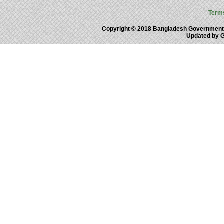
Term
Copyright © 2018 Bangladesh Government
Updated by 