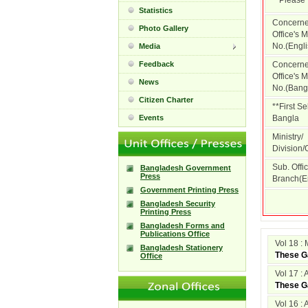
**Please 
Statistics
Concern
Photo Gallery
Office's
No.(Engli
Media
Feedback
Concern
Office's
News
No.(Bangl
Citizen Charter
**First S
Events
Bangla
Ministry/
Division/O
Sub. Offic
Bangladesh Government
Press
Branch(En
Government Printing Press
Bangladesh Security
Printing Press
Bangladesh Forms and
Publications Office
Vol 18 :
Bangladesh Stationery
These Ga
Office
Vol 17 : 
These Ga
Vol 16 : 