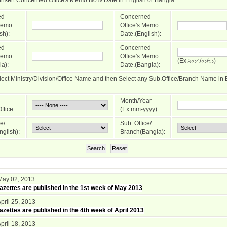
Insert Concerned Office's Memo No & Date in English or Bangla
ed
Concerned
 Memo
Office's Memo
sh):
Date.(English):
ed
Concerned
 Memo
Office's Memo
(Ex.২০১৭/০১/৩১)
a):
Date.(Bangla):
elect Ministry/Division/Office Name and then Select any Sub.Office/Branch Name in 
Month/Year
ffice:
(Ex.mm-yyyy):
e/
Sub. Office/
glish):
Branch(Bangla):
Search
Reset
 May 02, 2013
zettes are published in the 1st week of May 2013
April 25, 2013
zettes are published in the 4th week of April 2013
April 18, 2013