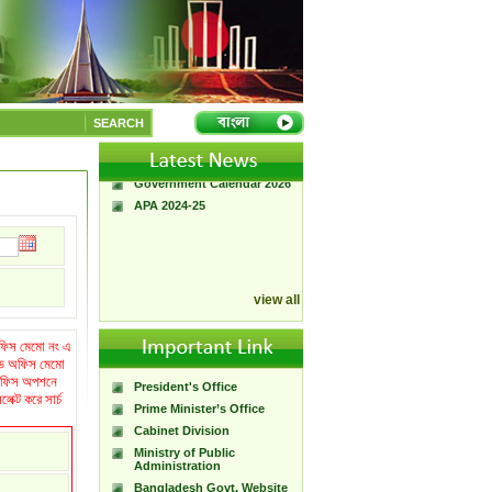
A Handbook of
Government Press
Citizen Charter of
SEARCH
Bangladesh Government
Press
Government Calendar 2026
APA 2024-25
view all
 অফিস মেমো নং এ
্নড অফিস মেমো
গ/অফিস অপশনে
President's Office
ক্ট করে সার্চ
Prime Minister’s Office
Cabinet Division
Ministry of Public
Administration
Bangladesh Govt. Website