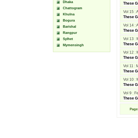
Dhaka
These Ga
Chattogram
Vol 15 : 
Khulna
These Ga
Bogura
Vol 14 : 
Barishal
These Ga
Rangpur
Vol 13 :
Sylhet
These Ga
Mymensingh
Vol 12 :
These Ga
Vol 11 :
These Ga
Vol 10 :
These Ga
Vol 9 : 
These Ga
Pag