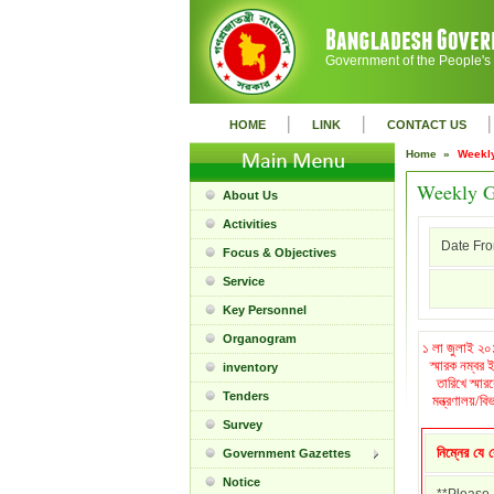
Government of the People's
|
|
|
HOME
LINK
CONTACT US
Home »
Weekly
Weekly G
About Us
Activities
Date Fro
Focus & Objectives
Service
Key Personnel
Organogram
১ লা জুলাই ২০১
স্মারক নম্বর
inventory
তারিখে স্মা
Tenders
মন্ত্রণালয়/ব
Survey
নিম্নের যে 
Government Gazettes
Notice