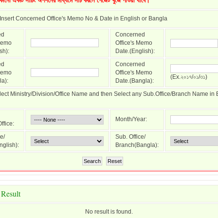
কোনো একটি সার্চিং অপশনের মাধ্যমে সার্চ করলে গেজেট খুঁজে পাওয়া যাবে।
Insert Concerned Office's Memo No & Date in English or Bangla
ed
Concerned
 Memo
Office's Memo
sh):
Date.(English):
ed
Concerned
 Memo
Office's Memo
(Ex.২০১৭/০১/৩১)
a):
Date.(Bangla):
elect Ministry/Division/Office Name and then Select any Sub.Office/Branch Name in 
Month/Year:
ffice:
e/
Sub. Office/
glish):
Branch(Bangla):
Search
Reset
 Result
No result is found.