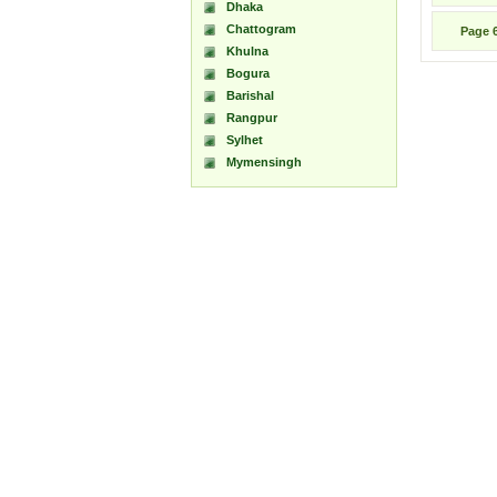
Dhaka
Chattogram
Page
Khulna
Bogura
Barishal
Rangpur
Sylhet
Mymensingh