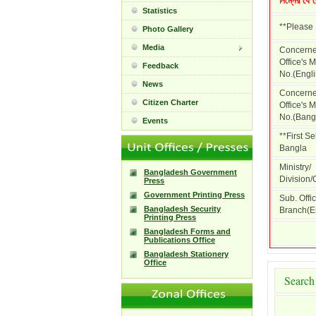
নিম্নের যে 
Statistics
**Please 
Photo Gallery
Media
Concern
Office's
Feedback
No.(Engli
News
Concern
Citizen Charter
Office's
No.(Bangl
Events
**First S
Bangla
Ministry/
Bangladesh Government
Division/O
Press
Government Printing Press
Sub. Offic
Bangladesh Security
Branch(En
Printing Press
Bangladesh Forms and
Publications Office
Bangladesh Stationery
Office
Search