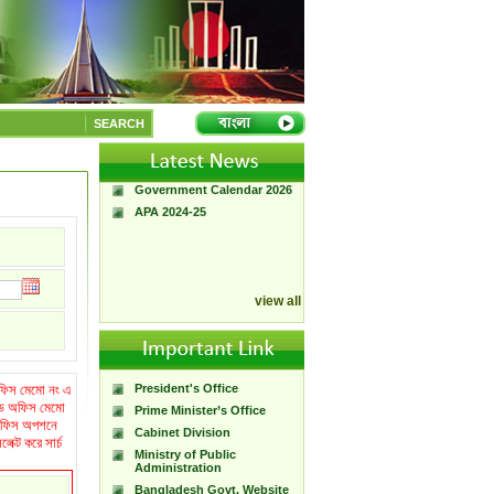
A Handbook of
Government Press
SEARCH
Citizen Charter of
Bangladesh Government
Press
Government Calendar 2026
APA 2024-25
view all
 অফিস মেমো নং এ
President's Office
্নড অফিস মেমো
Prime Minister’s Office
গ/অফিস অপশনে
Cabinet Division
ক্ট করে সার্চ
Ministry of Public
Administration
Bangladesh Govt. Website