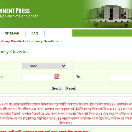
 Republic of Bangladesh
|
|
SITEMAP
FAQ
rdinary Gazette
Extraordinary Gazette »
nary Gazettes
m :
To :
Search
Reset
৭ এর পর থেকে প্রকাশিত গেজেট নিম্নোক্ত নতুন সার্চিং অপশনের মাধ্যমে খুঁজে পাওয়া যাবে। (১) কনসার্নড
 ইংরেজি অপশনে ইংরেজিতে এবং বাংলা অপশনে বাংলায় (অবশ্যই ইউনিকোডে) লিখে সার্চ দিতে হবে। (২) কনসার
রকের তারিখ ইংরেজি অপশনে ইংরেজিতে এবং বাংলা অপশনে বাংলায় লিখে সার্চ দিতে হবে। (৩) মন্ত্রণালয়/বিভা
িভাগ/অফিস-এর নাম সিলেক্ট করে সার্চ দিতে হবে। (৪) মন্ত্রণালয়/বিভাগ/অফিস-এর অধীনে সাব: অফিস-এর নাম সিলে
দিতে হবে।