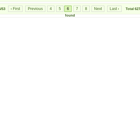
‹ First
Previous
4
5
6
7
8
Next
Last ›
6/53
Total
62
found