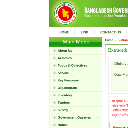
Government of the People's
|
|
|
HOME
LINK
CONTACT US
Home »
Extrao
Extraordi
About Us
Activities
Ministry :
Focus & Objectives
Service
Date Fro
Key Personnel
Organogram
inventory
১ লা জুলাই ২০১
Tenders
স্মারক নম্বর
তারিখে স্মা
Survey
মন্ত্রণালয়/ব
Government Gazettes
Notice