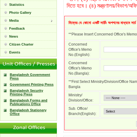
দিতে হবে। (৪) মন্ত্রণালয়/বিভাগ/অফি
Statistics
Photo Gallery
Media
নিম্নের যে কোনো একটি সার্চিং অপশনের মাধ্যমে সার্
Feedback
**Please Insert Concerned Office's Memo
News
Concerned
Citizen Charter
Office's Memo
Events
No.(English):
Concerned
Office's Memo
No.(Bangla):
Bangladesh Government
Press
**First Select Ministry/Division/Office N
Government Printing Press
Bangla
Bangladesh Security
Printing Press
Ministry/
Division/Office:
Bangladesh Forms and
Publications Office
Sub. Office/
Bangladesh Stationery
Branch(English):
Office