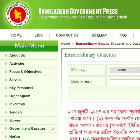
Government of the People's Republic of Bangladesh
|
|
|
|
|
HOME
LINK
CONTACT US
SITEMAP
FAQ
Home »
Extraordinary Gazette
Extraordinary Gaz
Extraordinary Gazettes
About Us
Activities
Ministry :
Focus & Objectives
Service
Date From :
Key Personnel
Organogram
inventory
১ লা জুলাই ২০১৭ এর পর থেকে প্রকাশি
Tenders
পাওয়া যাবে। (১) কনসার্নড অফিস ম
Survey
বাংলা অপশনে বাংলায় (অবশ্যই ইউনিক
Government Gazettes
তারিখে স্মারকের তারিখ ইংরেজি অপশন
Notice
হবে। (৩) মন্ত্রণালয়/বিভাগ/অফিস অপ