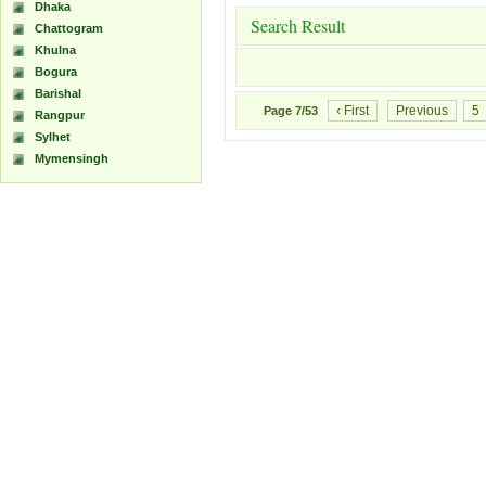
Dhaka
Search Result
Chattogram
Khulna
Bogura
Barishal
‹ First
Previous
5
Page
7/53
Rangpur
Sylhet
Mymensingh