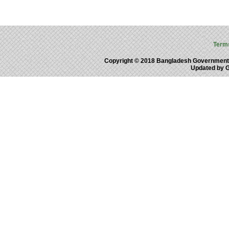
Term
Copyright © 2018 Bangladesh Government
Updated by 