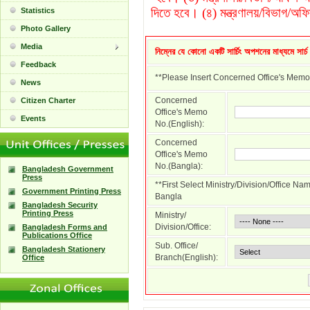
দিতে হবে। (৪) মন্ত্রণালয়/বিভাগ/অফি
Statistics
Photo Gallery
Media
নিম্নের যে কোনো একটি সার্চিং অপশনের মাধ্যমে সার্
Feedback
**Please Insert Concerned Office's Memo
News
Concerned
Citizen Charter
Office's Memo
Events
No.(English):
Concerned
Office's Memo
No.(Bangla):
Bangladesh Government
Press
**First Select Ministry/Division/Office N
Government Printing Press
Bangla
Bangladesh Security
Printing Press
Ministry/
Division/Office:
Bangladesh Forms and
Publications Office
Sub. Office/
Bangladesh Stationery
Branch(English):
Office