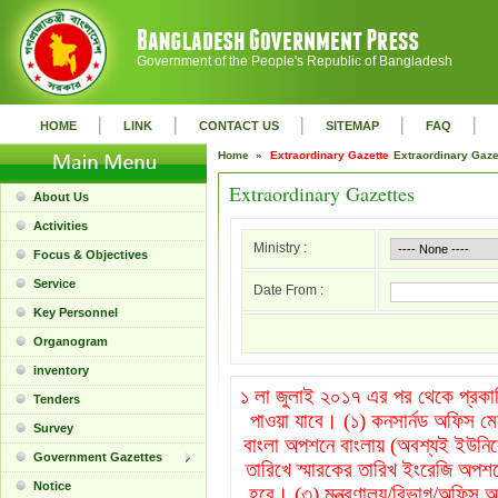
Government of the People's Republic of Bangladesh
|
|
|
|
|
HOME
LINK
CONTACT US
SITEMAP
FAQ
Home »
Extraordinary Gazette
Extraordinary Gaz
Extraordinary Gazettes
About Us
Activities
Ministry :
Focus & Objectives
Service
Date From :
Key Personnel
Organogram
inventory
১ লা জুলাই ২০১৭ এর পর থেকে প্রকাশি
Tenders
পাওয়া যাবে। (১) কনসার্নড অফিস ম
Survey
বাংলা অপশনে বাংলায় (অবশ্যই ইউনিক
Government Gazettes
তারিখে স্মারকের তারিখ ইংরেজি অপশন
Notice
হবে। (৩) মন্ত্রণালয়/বিভাগ/অফিস অপ