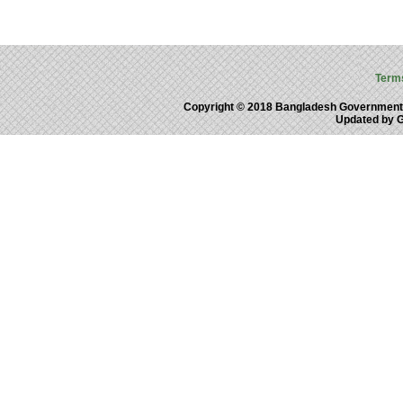
Term
Copyright © 2018 Bangladesh Government
Updated by 