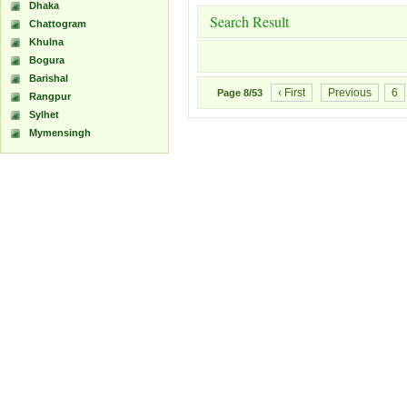
Dhaka
Search Result
Chattogram
Khulna
Bogura
Barishal
‹ First
Previous
6
Page
8/53
Rangpur
Sylhet
Mymensingh